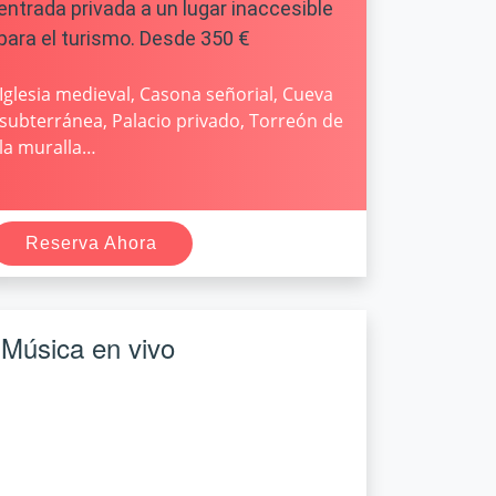
entrada privada a un lugar inaccesible
para el turismo. Desde 350 €
Iglesia medieval, Casona señorial, Cueva
subterránea, Palacio privado, Torreón de
la muralla…
Reserva Ahora
Música en vivo