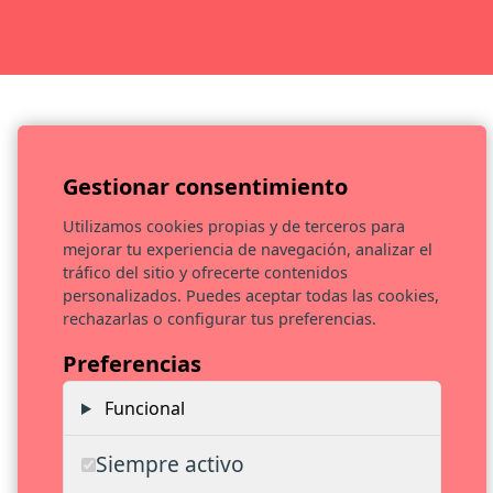
Gestionar consentimiento
Utilizamos cookies propias y de terceros para
mejorar tu experiencia de navegación, analizar el
EVOCA CULTURA S.L. ha sido beneficiaria del Fondo Europeo
tráfico del sitio y ofrecerte contenidos
de Desarrollo Regional cuyo objetivo es promover el
personalizados. Puedes aceptar todas las cookies,
desarrollo tecnológico, la innovación y una investigación de
rechazarlas o configurar tus preferencias.
calidad y gracias al que ha llevado a cabo el estudio de
viabilidad técnica y el diseño y desarrollo de un nuevo
Preferencias
producto/servicio, con el objetivo de mejorar la
competitividad empresarial apoyada en la innovación de la
Funcional
pyme, durante el año 2022. Para ello ha contado con el apoyo
del Programa INNOCÁMARAS de la Cámara de Comercio de
Siempre activo
Toledo.