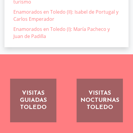
turismo
Enamorados en Toledo (II): Isabel de Portugal y
Carlos Emperador
Enamorados en Toledo (I): María Pacheco y
Juan de Padilla
VISITAS
VISITAS
GUIADAS
NOCTURNAS
TOLEDO
TOLEDO