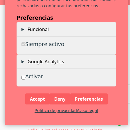
rechazarlas o configurar tus preferencias.
Preferencias
Contactar
Funcional
Siempre activo
Te llamamos. Estamos encantados de hablar contigo
Google Analytics
Activar
925 251 594
Lunes a Viernes
Accept
Deny
Preferencias
info@evocarte.com
Política de privacidad
Aviso legal