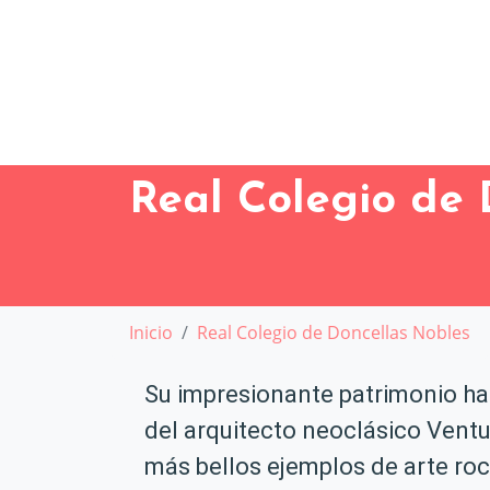
Real Colegio de 
Inicio
Real Colegio de Doncellas Nobles
Su impresionante patrimonio ha 
del arquitecto neoclásico Ventur
más bellos ejemplos de arte roc