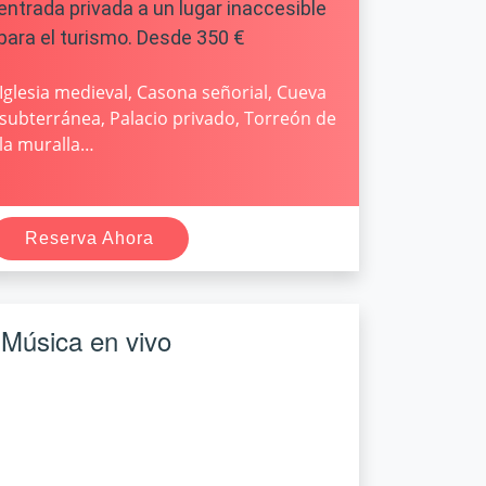
entrada privada a un lugar inaccesible
para el turismo. Desde 350 €
Iglesia medieval, Casona señorial, Cueva
subterránea, Palacio privado, Torreón de
la muralla…
Reserva Ahora
Música en vivo