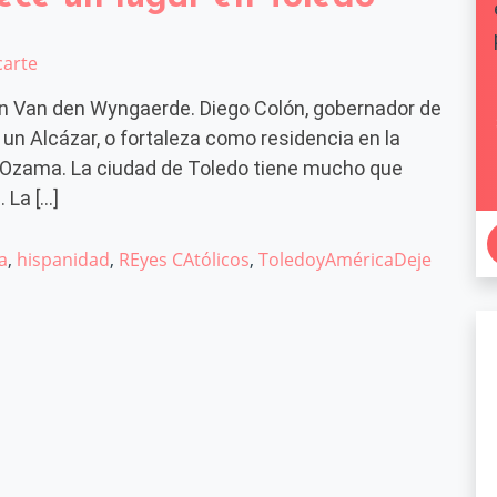
carte
ton Van den Wyngaerde. Diego Colón, gobernador de
 un Alcázar, o fortaleza como residencia en la
ío Ozama. La ciudad de Toledo tiene mucho que
 La […]
a
,
hispanidad
,
REyes CAtólicos
,
ToledoyAmérica
Deje
un lugar en Toledo