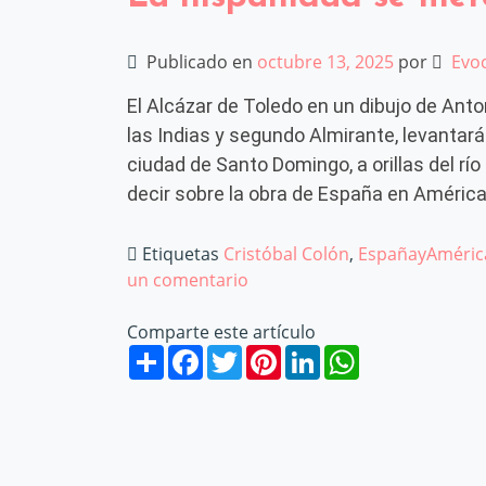
Publicado en
octubre 13, 2025
por
Evo
El Alcázar de Toledo en un dibujo de An
las Indias y segundo Almirante, levantará
ciudad de Santo Domingo, a orillas del r
decir sobre la obra de España en América.
Etiquetas
Cristóbal Colón
,
EspañayAméric
un comentario
en La hispanidad se merece 
Comparte este artículo
Share
Facebook
Twitter
Pinterest
LinkedIn
WhatsApp