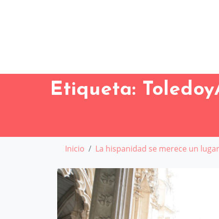
Etiqueta:
Toledoy
Inicio
La hispanidad se merece un luga