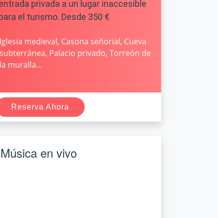
entrada privada a un lugar inaccesible
para el turismo. Desde 350 €
Iglesia medieval, Casona señorial, Cueva
subterránea, Palacio privado, Torreón de
la muralla…
Reserva Ahora
Música en vivo