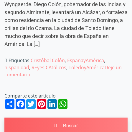
Wyngaerde. Diego Colón, gobernador de las Indias y
segundo Almirante, levantará un Alcázar, o fortaleza
como residencia en la ciudad de Santo Domingo, a
orillas del río Ozama. La ciudad de Toledo tiene
mucho que decir sobre la obra de España en
América. La […]
Etiquetas
Cristóbal Colón
,
EspañayAmérica
,
hispanidad
,
REyes CAtólicos
,
ToledoyAmérica
Deje un
comentario
en La hispanidad se merece un lugar en
Toledo
Comparte este artículo
Share
Facebook
Twitter
Pinterest
LinkedIn
WhatsApp
Buscar