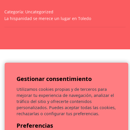
Categoría:
Uncategorized
La hispanidad se merece un lugar en Toledo
Gestionar consentimiento
Utilizamos cookies propias y de terceros para
mejorar tu experiencia de navegación, analizar el
EVOCA CULTURA S.L. ha sido beneficiaria del Fondo Europeo
tráfico del sitio y ofrecerte contenidos
de Desarrollo Regional cuyo objetivo es promover el
personalizados. Puedes aceptar todas las cookies,
desarrollo tecnológico, la innovación y una investigación de
rechazarlas o configurar tus preferencias.
calidad y gracias al que ha llevado a cabo el estudio de
viabilidad técnica y el diseño y desarrollo de un nuevo
Preferencias
producto/servicio, con el objetivo de mejorar la