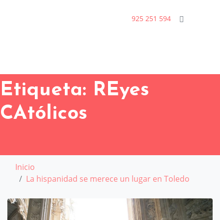
925 251 594
Etiqueta:
REyes
CAtólicos
Inicio
La hispanidad se merece un lugar en Toledo