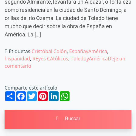
segundo Almirante, levantará un Alcázar, o fortaleza
como residencia en la ciudad de Santo Domingo, a
orillas del río Ozama. La ciudad de Toledo tiene
mucho que decir sobre la obra de España en
América. La […]
Etiquetas
Cristóbal Colón
,
EspañayAmérica
,
hispanidad
,
REyes CAtólicos
,
ToledoyAmérica
Deje un
comentario
en La hispanidad se merece un lugar en
Toledo
Comparte este artículo
Share
Facebook
Twitter
Pinterest
LinkedIn
WhatsApp
Buscar