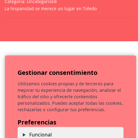
Categoría:
Uncategorized
La hispanidad se merece un lugar en Toledo
Gestionar consentimiento
Utilizamos cookies propias y de terceros para
mejorar tu experiencia de navegación, analizar el
EVOCA CULTURA S.L. ha sido beneficiaria del Fondo Europeo
tráfico del sitio y ofrecerte contenidos
de Desarrollo Regional cuyo objetivo es promover el
personalizados. Puedes aceptar todas las cookies,
desarrollo tecnológico, la innovación y una investigación de
rechazarlas o configurar tus preferencias.
calidad y gracias al que ha llevado a cabo el estudio de
viabilidad técnica y el diseño y desarrollo de un nuevo
Preferencias
producto/servicio, con el objetivo de mejorar la
competitividad empresarial apoyada en la innovación de la
Funcional
pyme, durante el año 2022. Para ello ha contado con el apoyo