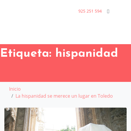
925 251 594
Etiqueta:
hispanidad
Inicio
La hispanidad se merece un lugar en Toledo