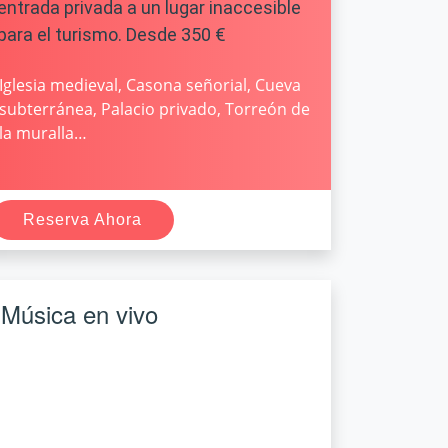
entrada privada a un lugar inaccesible
para el turismo. Desde 350 €
Iglesia medieval, Casona señorial, Cueva
subterránea, Palacio privado, Torreón de
la muralla…
Reserva Ahora
Música en vivo